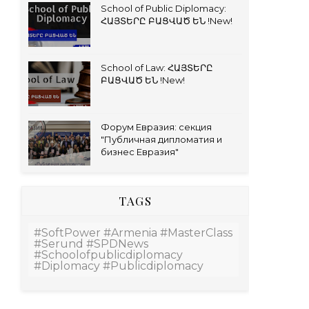
School of Public Diplomacy:
ՀԱՅՏԵՐԸ ԲԱՑՎԱԾ ԵՆ !New!
School of Law: ՀԱՅՏԵՐԸ
ԲԱՑՎԱԾ ԵՆ !New!
Форум Евразия: секция
"Публичная дипломатия и
бизнес Евразия"
TAGS
#SoftPower #Armenia #MasterClass
#Serund #SPDNews
#schoolofpublicdiplomacy
#diplomacy #publicdiplomacy